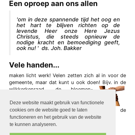
Een oproep aan ons allen
'om in deze spannende tijd het oog en
het hart te blijven richten op de
levende Heer onze Here Jezus
Christus, die steeds opnieuw de
nodige kracht en bemoediging geeft,
ook nu! ' ds. Joh. Bakker
Vele handen...
maken licht werk! Velen zetten zich al in voor de
gemeente, maar dat kunt u ook doen! Bijv. in de
wijkke
rkenraad, de bloemen-
commissie, of als wijkpost, -
Deze website maakt gebruik van functionele
bezoeker of ‘beamist’ enz.
Meedoen?
Nou, graag! Geef u op bij de
cookies om de website goed te laten
wijkpredikant of ambtsdrager.
functioneren en het gebruik van de website
te kunnen analyseren.