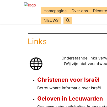
Homepagina
Over ons
Dienst
NIEUWS
Links
Onderstaande links verwi
(Wij zijn niet verantwo
Christenen voor Israël
Betrouwbare informatie over Israël
Geloven in Leeuwarden
Oecumenische activiteiten in onze st