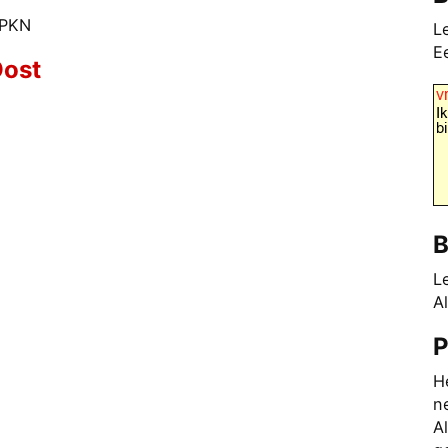
 PKN
L
E
ost
B
L
Al
P
H
n
A