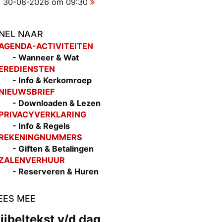
30-08-2026 om 09:30
NEL NAAR
 AGEND
A-ACTIVITEITEN
- Wanneer & Wat
 EREDIENSTEN
- Info & Kerkomroep
 NIEUWSBRIEF
- Downloaden & Lezen
 PRIVACYVERKLARING
- Info & Regels
 REKENINGNUMMERS
- Giften & Betalingen
 ZALENVERHUUR
- Reserveren & Huren
EES MEE
ijbeltekst v/d dag