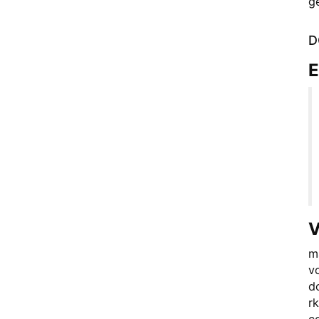
g
D
E
V
m
v
d
r