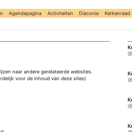
en
Agendapagina
Activiteiten
Diaconie
Kerkenraad
K
jzen naar andere gerelateerde websites.
K
ordelijk voor de inhoud van deze sites)
K
K
ad