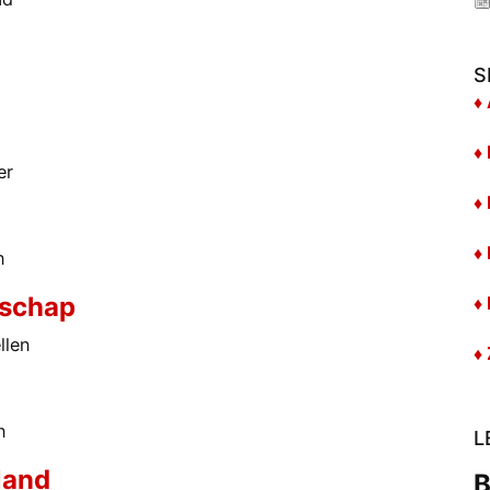
S
♦
♦
er
♦
♦
n
tschap
♦
llen
♦
n
L
land
B