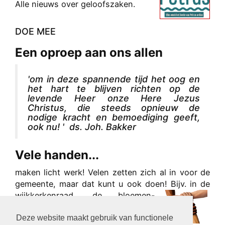
Alle nieuws over geloofszaken.
DOE MEE
Een oproep aan ons allen
'om in deze spannende tijd het oog en
het hart te blijven richten op de
levende Heer onze Here Jezus
Christus, die steeds opnieuw de
nodige kracht en bemoediging geeft,
ook nu! ' ds. Joh. Bakker
Vele handen...
maken licht werk! Velen zetten zich al in voor de
gemeente, maar dat kunt u ook doen! Bijv. in de
wijkke
rkenraad, de bloemen-
commissie, of als wijkpost, -
Deze website maakt gebruik van functionele
bezoeker of ‘beamist’ enz.